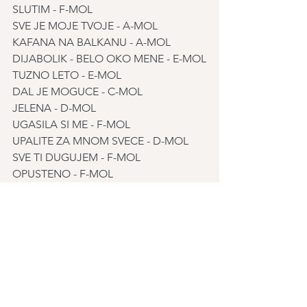
SLUTIM - F-MOL
SVE JE MOJE TVOJE - A-MOL
KAFANA NA BALKANU - A-MOL
DIJABOLIK - BELO OKO MENE - E-MOL
TUZNO LETO - E-MOL
DAL JE MOGUCE - C-MOL
JELENA - D-MOL
UGASILA SI ME - F-MOL
UPALITE ZA MNOM SVECE - D-MOL
SVE TI DUGUJEM - F-MOL
OPUSTENO - F-MOL
NE DIRAJ MI NOCI - B-MOL
SLIKE U OKU - F-MOL
OPA OPA - F-MOL
RUZO RUMENA - D-MOL
LUCKASTA SI TI - A-DUR